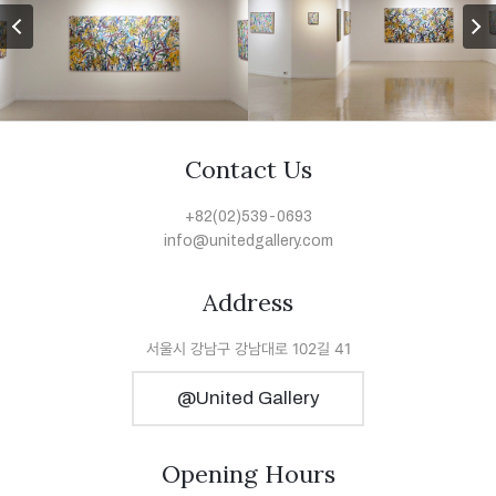
prev
n
Contact Us
+82(02)539-0693
info@unitedgallery.com
Address
서울시 강남구 강남대로 102길 41
@United Gallery
Opening Hours